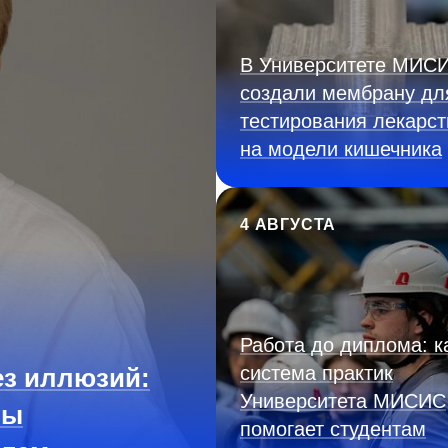
В Университете МИС
создали мембрану дл
тестирования лекарст
на модели кишечника
4 АВГУСТА
Работа до диплома: к
система практик
з иллюзий:
Университета МИСИС
ны
помогает студентам