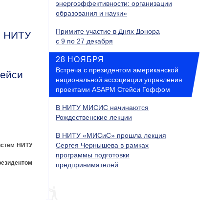
энергоэффективности: организации
образования и науки»
Примите участие в Днях Донора
м НИТУ
с 9 по 27 декабря
28 НОЯБРЯ
Встреча с президентом американской
тейси
национальной ассоциации управления
проектами ASAPM Стейси Гоффом
В НИТУ МИСИС начинаются
Рождественские лекции
В НИТУ «МИСиС» прошла лекция
Сергея Чернышева в рамках
истем НИТУ
программы подготовки
резидентом
предпринимателей