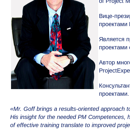
of Project 
Вице-през
проектами
Является п
проектами с
Автор мног
ProjectExpe
Консультан
проектами.
«Mr. Goff brings a results-oriented approach 
His insight for the needed PM Competences, his
of effective training translate to improved pro