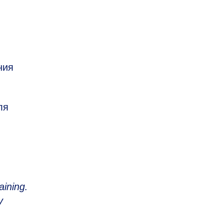
ния
ля
aining.
y