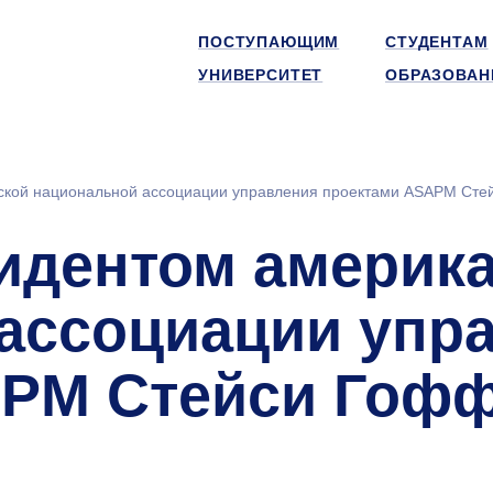
ПОСТУПАЮЩИМ
СТУДЕНТАМ
УНИВЕРСИТЕТ
ОБРАЗОВАН
нской национальной ассоциации управления проектами ASAPM Ст
зидентом америк
ассоциации упр
APM Стейси Гоф