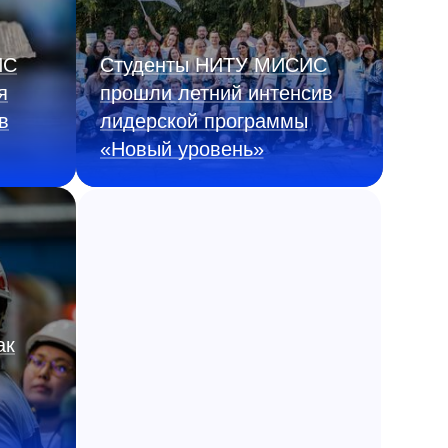
ИС
Студенты НИТУ МИСИС
я
прошли летний интенсив
в
лидерской программы
«Новый уровень»
ак