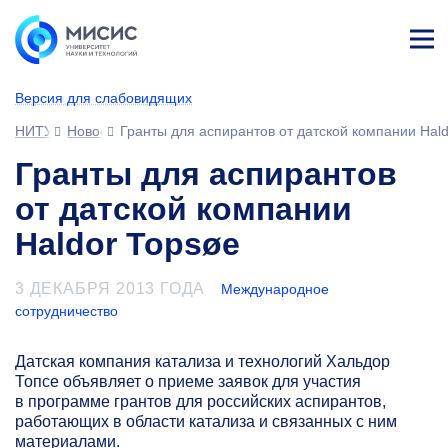
Лич
ны
Версия для слабовидящих
й
каб
НИТУ МИСИС
Новости
Гранты для аспирантов от датской компании Hal
ине
т
Гранты для аспирантов
от датской компании
Haldor Topsøe
3 ДЕКАБРЯ 2013 ГОДА
Международное
сотрудничество
Датская компания катализа и технологий Хальдор
Топсе объявляет о приеме заявок для участия
в программе грантов для российских аспирантов,
работающих в области катализа и связанных с ним
материалами.