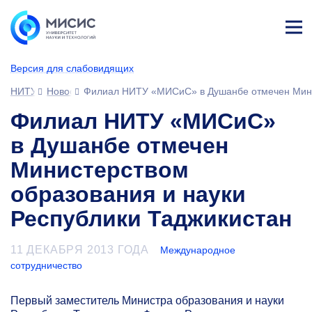
Лич
ны
Версия для слабовидящих
й
каб
НИТУ МИСИС
Новости
Филиал НИТУ «МИСиС» в Душанбе отмечен Минис
ине
т
Филиал НИТУ «МИСиС»
в Душанбе отмечен
Министерством
образования и науки
Республики Таджикистан
11 ДЕКАБРЯ 2013 ГОДА
Международное
сотрудничество
Первый заместитель Министра образования и науки