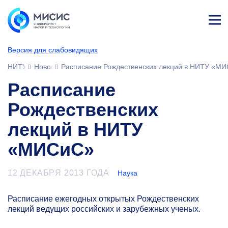
Лич
ны
Версия для слабовидящих
й
каб
НИТУ МИСИС
Новости
Расписание Рождественских лекций в НИТУ «М
ине
т
Расписание
Рождественских
лекций в НИТУ
«МИСиС»
12 ДЕКАБРЯ 2013 ГОДА
Наука
Расписание ежегодных открытых Рождественских
лекций ведущих российских и зарубежных ученых.