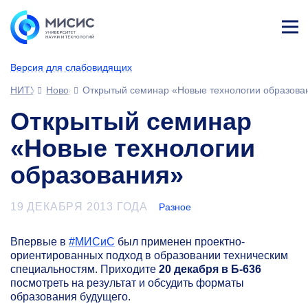
Лич
ны
Версия для слабовидящих
й
каб
НИТУ МИСИС
Новости
Открытый семинар «Новые технологии образова
ине
т
Открытый семинар
«Новые технологии
образования»
19 ДЕКАБРЯ 2013 ГОДА
Разное
Впервые в
#МИСиС
был применен проектно-
ориентированных подход в образовании техническим
специальностям. Приходите
20 декабря в Б-636
посмотреть на результат и обсудить форматы
образования будущего.