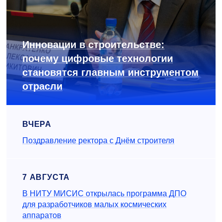
Инновации в строительстве:
почему цифровые технологии
становятся главным инструментом
отрасли
ВЧЕРА
Поздравление ректора с Днём строителя
7 АВГУСТА
В НИТУ МИСИС открылась программа ДПО
для разработчиков малых космических
аппаратов