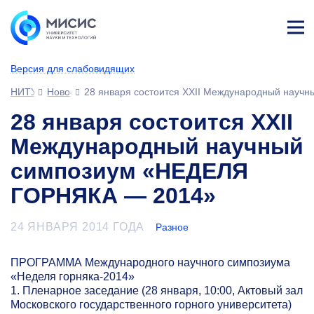
Лич
ны
Версия для слабовидящих
й
каб
НИТУ МИСИС
Новости
28 января состоится XXII Международный нау
ине
т
28 января состоится XXII
Международный научный
симпозиум «НЕДЕЛЯ
ГОРНЯКА — 2014»
24 ЯНВАРЯ 2014 ГОДА
Разное
ПРОГРАММА Международного научного симпозиума
«Неделя горняка-2014»
1. Пленарное заседание (28 января, 10:00, Актовый зал
Московского государственного горного университета)