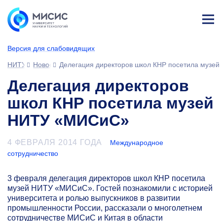
Лич
ны
Версия для слабовидящих
й
каб
НИТУ МИСИС
Новости
Делегация директоров школ КНР посетила муз
ине
т
Делегация директоров
школ КНР посетила музей
НИТУ «МИСиС»
4 ФЕВРАЛЯ 2014 ГОДА
Международное
сотрудничество
3 февраля делегация директоров школ КНР посетила
музей НИТУ «МИСиС». Гостей познакомили с историей
университета и ролью выпускников в развитии
промышленности России, рассказали о многолетнем
сотрудничестве МИСиС и Китая в области