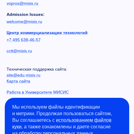
vopros@misis.ru
Admission Issues:
welcome@misis.ru
Центр коммерциализации технологий
+7 495 638-46-57
cctt@misis.ru
Техническая поддержка сайта:
site@edu.misis.ru
Карта сайта
Работа в Университете МИСИС
Сведения об образовательной организации
Мы используем файлы идентификации
и метрики. Продолжая пользоваться сайтом,
Информация о закупках
Вы соглашаетесь с
использованием файлов
Противодействие коррупции
куки
, а также ознакомлены и даете согласие
Политика конфиденциальности
на
обработку персональных данных
.