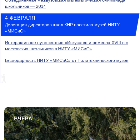
Объединенная межвузовская математическая олимпиада
школьников — 2014
4 ФЕВРАЛЯ
Делегация директоров школ КНР посетила музей НИТУ
«МИСиС»
Интерактивное путешествие «Искусство и ремесла XVIII в.»
московских школьников в НИТУ «МИСиС»
Благодарность НИТУ «МИСиС» от Политехнического музея
ВЧЕРА