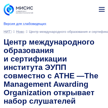
Лич
ны
Версия для слабовидящих
й
каб
НИТУ МИСИС
Новости
Центр международного образования и сертифика
ине
т
Центр международного
образования
и сертификации
института ЭУПП
совместно с ATHE —The
Management Awarding
Organization открывает
набор слушателей