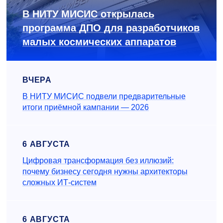
В НИТУ МИСИС открылась
программа ДПО для разработчиков
малых космических аппаратов
ВЧЕРА
В НИТУ МИСИС подвели предварительные
итоги приёмной кампании — 2026
6 АВГУСТА
Цифровая трансформация без иллюзий:
почему бизнесу сегодня нужны архитекторы
сложных ИТ-систем
6 АВГУСТА