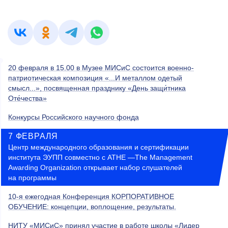
20 февраля в 15.00 в Музее МИСиС состоится военно-
патриотическая композиция «...И металлом одетый
смысл...», посвященная празднику «День защи́тника
Оте́чества»
Конкурсы Российского научного фонда
7 ФЕВРАЛЯ
Центр международного образования и сертификации
института ЭУПП совместно с ATHE —The Management
Awarding Organization открывает набор слушателей
на программы
10-я ежегодная Конференция КОРПОРАТИВНОЕ
ОБУЧЕНИЕ: концепции, воплощение, результаты.
НИТУ «МИСиС» принял участие в работе школы «Лидер