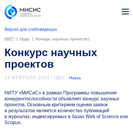
Лич
ны
Версия для слабовидящих
й
каб
НИТУ МИСИС
Новости
Конкурс научных проектов
ине
т
Конкурс научных
проектов
24 ФЕВРАЛЯ 2014 ГОДА
Наука
НИТУ «МИСиС» в рамках Программы повышения
конкурентоспособности объявляет конкурс научных
проектов. Основным критерием оценки заявок
и результатов является количество публикаций
в журналах, индексируемых в базах Web of Science или
Scopus.