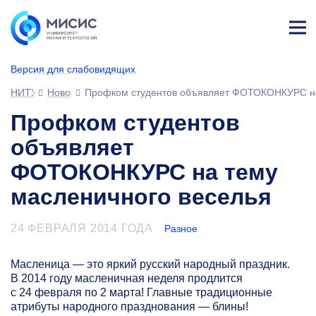
Лич
ны
Версия для слабовидящих
й
каб
НИТУ МИСИС
Новости
Профком студентов объявляет ФОТОКОНКУРС на
ине
т
Профком студентов
объявляет
ФОТОКОНКУРС на тему
масленичного веселья
24 ФЕВРАЛЯ 2014 ГОДА
Разное
Масленица — это яркий русский народный праздник.
В 2014 году масленичная неделя продлится
с 24 февраля по 2 марта! Главные традиционные
атрибуты народного празднования — блины!