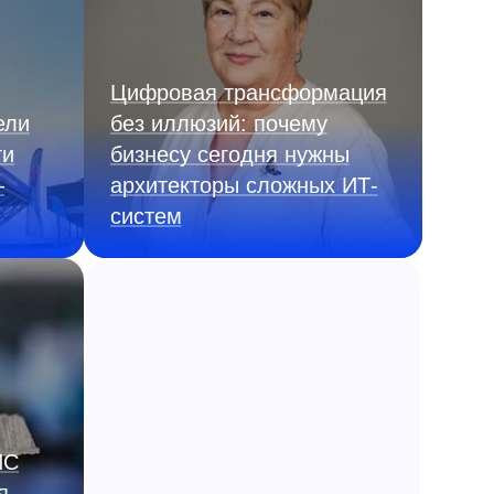
Цифровая трансформация
ели
без иллюзий: почему
ги
бизнесу сегодня нужны
—
архитекторы сложных ИТ-
систем
ИС
я