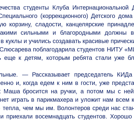
ечества студенты Клуба Интернациональной 
Специального (коррекционного) Детского дом
ую корзину, сладости, канцелярские принадл
какими сильными и благородными должны в
 в куклы и учились создавать красивые прическ
а Слюсарева поблагодарила студентов НИТУ «
ь еще к детям, которым ребята стали уже б
тельные. — Рассказывает председатель КИДа
нно и, когда едем к ним в гости, уже предст
ак Маша бросится на ручки, а потом мы с не
нет играть в парикмахера и уложит нам всем 
 тепла, чем мы им. Волонтеров среди нас ста
и приехали восемнадцать студентов. Хорошо