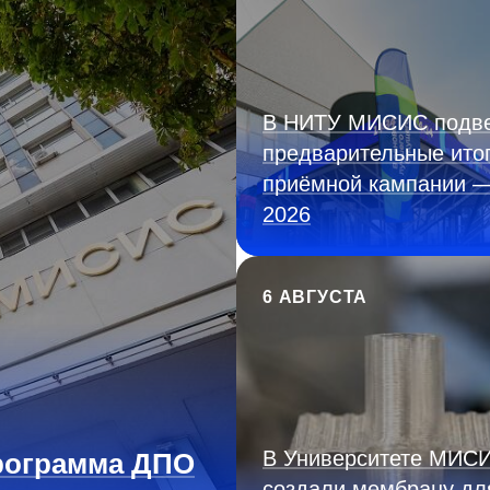
В НИТУ МИСИС подв
предварительные ито
приёмной кампании 
2026
6 АВГУСТА
В Университете МИС
рограмма ДПО
создали мембрану дл