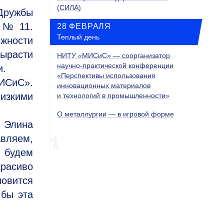
(СИЛА)
Дружбы
а № 11.
28 ФЕВРАЛЯ
Теплый день
ежности
ырасти
НИТУ «МИСиС» — соорганизатор
научно-практической конференции
и.
«Перспективы использования
МИСиС».
инновационных материалов
лизкими
и технологий в промышленности»
О металлургии — в игровой форме
 Элина
авляем,
й будем
красиво
новится
 бы эта