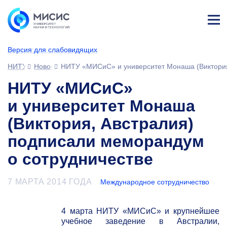
Лич
ны
Версия для слабовидящих
й
каб
НИТУ МИСИС
Новости
НИТУ «МИСиС» и университет Монаша (Виктория
ине
т
НИТУ «МИСиС»
и университет Монаша
(Виктория, Австралия)
подписали меморандум
о сотрудничестве
7 МАРТА 2014 ГОДА
Международное сотрудничество
4 марта НИТУ «МИСиС» и крупнейшее
учебное заведение в Австралии,