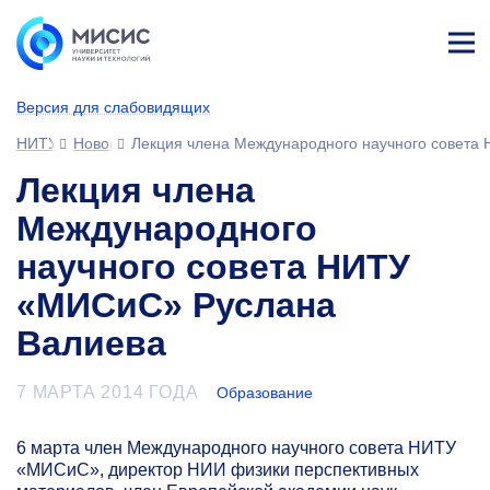
Лич
ны
Версия для слабовидящих
й
каб
НИТУ МИСИС
Новости
Лекция члена Международного научного совета
ине
т
Лекция члена
Международного
научного совета НИТУ
«МИСиС» Руслана
Валиева
7 МАРТА 2014 ГОДА
Образование
6 марта член Международного научного совета НИТУ
«МИСиС», директор НИИ физики перспективных