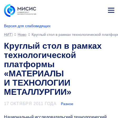
Лич
ны
Версия для слабовидящих
й
каб
НИТУ МИСИС
Новости
Круглый стол в рамках технологической пл
ине
т
Круглый стол в рамках
технологической
платформы
«МАТЕРИАЛЫ
И ТЕХНОЛОГИИ
МЕТАЛЛУРГИИ»
17 ОКТЯБРЯ 2011 ГОДА
Разное
Национальный исследовательский технологический