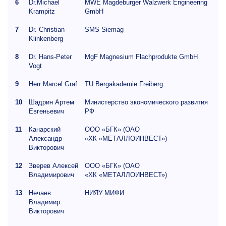
6
Dr.Michael
MWE Magdeburger Walzwerk Engineering
Krampitz
GmbH
7
Dr. Christian
SMS Siemag
Klinkenberg
8
Dr. Hans-Peter
MgF Magnesium Flachprodukte GmbH
Vogt
9
Herr Marcel Graf
TU Bergakademie Freiberg
10
Шадрин Артем
Министерство экономического развития
Евгеньевич
РФ
11
Канарский
ООО «БГК» (ОАО
Александр
«ХК «МЕТАЛЛОИНВЕСТ»)
Викторович
12
Зверев Алексей
ООО «БГК» (ОАО
Владимирович
«ХК «МЕТАЛЛОИНВЕСТ»)
13
Нечаев
НИЯУ МИФИ
Владимир
Викторович