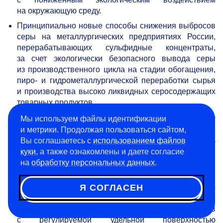
на окружающую среду.
Принципиально новые способы снижения выбросов
серы на металлургических предприятиях России,
перерабатывающих сульфидные концентраты,
за счет экологически безопасного вывода серы
из производственного цикла на стадии обогащения,
пиро- и гидрометаллургической переработки сырья
и производства высоко ликвидных серосодержащих
товарных продуктов.
Унифицированные технологии переработки рудного
Мы используем файлы идентификации
молибденового и вольфрамового сырья, в том числе
и метрики. Продолжая пользоваться сайтом,
некондиционного, с целью расширения спектра
Вы соглашаетесь с
использованием файлов
товарных соединений и металлов повышенной
куки
, а также ознакомлены и даете согласие
чистоты.
на
обработку персональных данных
.
Технологии получения высокочистых металлов для
изготовления супержаропрочных сплавов нового
Я СОГЛАСЕН
поколения, основанных на использовании
изопористых наноструктурированных сорбентов
с регулируемой удельной поверхностью