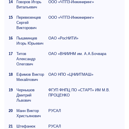
14
Говоров Игорь
ООО «ЧТПЗ-Инжиниринг»
Витальевич
15
Перевезенцев
ООО «ЧТПЗ-Инжиниринг»
Сергей
Викторович
16
Пышминцев
ОАО «РосНИТИ»
Игорь Юрьевич
17
Титов
ОАО «ВНИИНМ им. А.А.Бочвара
Александр
Олегович
18
Ефимов Виктор
ОАО НПО «ЦНИИТМАШ»
Михайлович
19
Чернышов
ФГУП ФНПЦ ПО «СТАРТ» ИМ М.В.
Дмитрий
ПРОЦЕНКО
Львович
20
Манн Виктор
РУСАЛ
Христьянович
21
Штефанюк
РУСАЛ