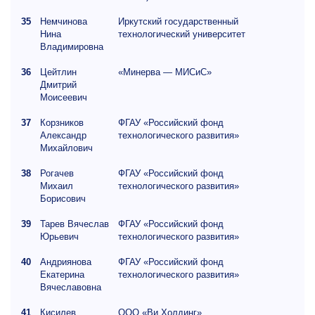
35
Немчинова
Иркутский государственный
Нина
технологический университет
Владимировна
36
Цейтлин
«Минерва — МИСиС»
Дмитрий
Моисеевич
37
Корзников
ФГАУ «Российский фонд
Александр
технологического развития»
Михайлович
38
Рогачев
ФГАУ «Российский фонд
Михаил
технологического развития»
Борисович
39
Тарев Вячеслав
ФГАУ «Российский фонд
Юрьевич
технологического развития»
40
Андриянова
ФГАУ «Российский фонд
Екатерина
технологического развития»
Вячеславовна
41
Кисилев
ООО «Ви Холдинг»