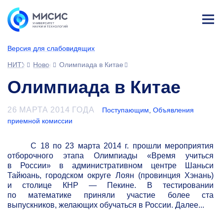
Лич
ны
Версия для слабовидящих
й
каб
НИТУ МИСИС
Новости
Олимпиада в Китае
ине
т
Олимпиада в Китае
26 МАРТА 2014 ГОДА
Поступающим
,
Объявления
приемной комиссии
С 18 по 23 марта 2014 г. прошли мероприятия
отборочного этапа Олимпиады «Время учиться
в России» в административном центре Шаньси
Тайюань, городском округе Лоян (провинция Хэнань)
и столице КНР — Пекине. В тестировании
по математике приняли участие более ста
выпускников, желающих обучаться в России. Далее...