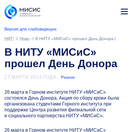
Лич
ны
Версия для слабовидящих
й
каб
НИТУ МИСИС
Новости
В НИТУ «МИСиС» прошел День Донора
ине
т
В НИТУ «МИСиС»
прошел День Донора
27 МАРТА 2014 ГОДА
Разное
26 марта в Горном институте НИТУ «МИСиС»
состоялся День Донора. Акция по сбору крови была
организована студентами Горного института при
поддержке Центра развития филиальной сети
и социального партнерства НИТУ «МИСиС».
26 марта в Горном институте НИТУ «МИСиС»