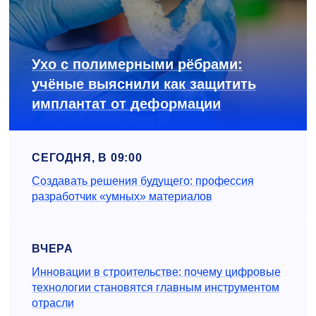
Ухо с полимерными рёбрами:
учёные выяснили как защитить
имплантат от деформации
СЕГОДНЯ, В 09:00
Создавать решения будущего: профессия
разработчик «умных» материалов
ВЧЕРА
Инновации в строительстве: почему цифровые
технологии становятся главным инструментом
отрасли