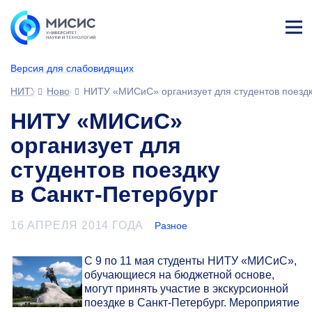
Лич
ны
Версия для слабовидящих
й
каб
НИТУ МИСИС
Новости
НИТУ «МИСиС» организует для студентов поездк
ине
т
НИТУ «МИСиС»
организует для
студентов поездку
в Санкт-Петербург
16 АПРЕЛЯ 2014 ГОДА
Разное
С 9 по 11 мая студенты НИТУ «МИСиС»,
обучающиеся на бюджетной основе,
могут принять участие в экскурсионной
поездке в Санкт-Петербург. Мероприятие