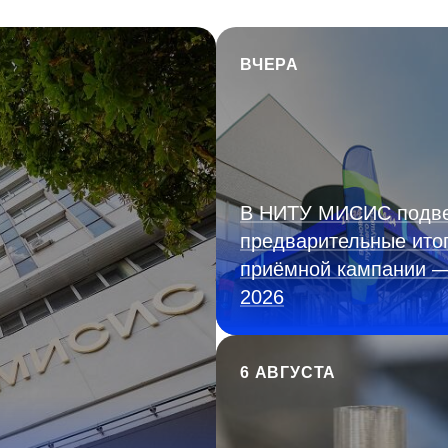
ВЧЕРА
В НИТУ МИСИС подв
предварительные ито
приёмной кампании 
2026
6 АВГУСТА