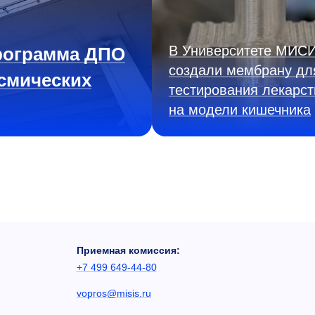
В Университете МИС
рограмма ДПО
создали мембрану дл
смических
тестирования лекарст
на модели кишечника
Приемная комиссия:
+7 499 649-44-80
vopros@misis.ru