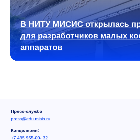
В НИТУ МИСИС открылась п
для разработчиков малых ко
аппаратов
Пресс-служба
press@edu.misis.ru
Канцелярия:
+7 495 955-00- 32