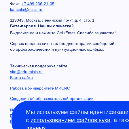
Факс:
+7 499 236-21-05
kancela@misis.ru
119049, Москва, Ленинский пр-кт, д. 4, стр. 1
Бета-версия. Нашли опечатку?
Выделите ее и нажмите Ctrl+Enter. Спасибо за участие!
Сервис предназначен только для отправки сообщений
об орфографических и пунктуационных ошибках.
Техническая поддержка сайта:
site@edu.misis.ru
Карта сайта
Работа в Университете МИСИС
Сведения об образовательной организации
Информация о закупках
Мы используем файлы идентификации
Противодействие коррупции
с
использованием файлов куки
, а та
Политика конфиденциальности
данных
.