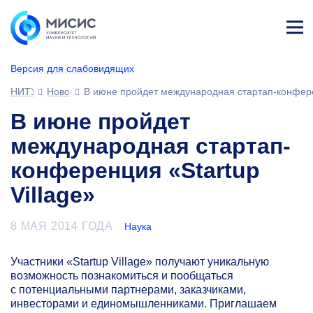
Лич
ны
Версия для слабовидящих
й
каб
НИТУ МИСИС
Новости
В июне пройдет международная стартап-конферен
ине
т
В июне пройдет
международная стартап-
конференция «Startup
Village»
8 МАЯ 2014 ГОДА
Наука
Участники «Startup Village» получают уникальную
возможность познакомиться и пообщаться
с потенциальными партнерами, заказчиками,
инвесторами и единомышленниками. Приглашаем