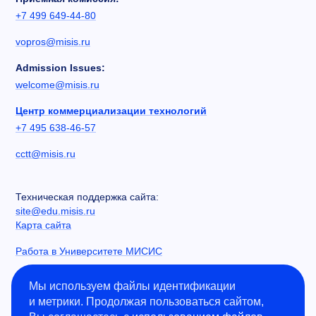
+7 499 649-44-80
vopros@misis.ru
Admission Issues:
welcome@misis.ru
Центр коммерциализации технологий
+7 495 638-46-57
cctt@misis.ru
Техническая поддержка сайта:
site@edu.misis.ru
Карта сайта
Работа в Университете МИСИС
Сведения об образовательной организации
Мы используем файлы идентификации
и метрики. Продолжая пользоваться сайтом,
Информация о закупках