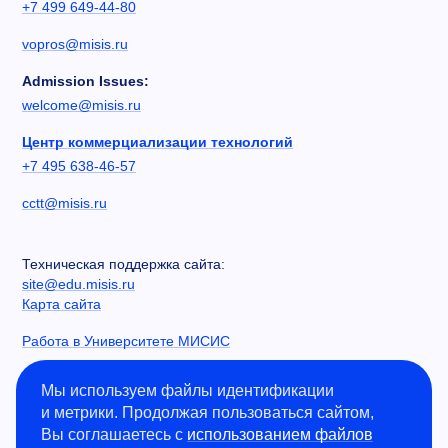
+7 499 649-44-80
vopros@misis.ru
Admission Issues:
welcome@misis.ru
Центр коммерциализации технологий
+7 495 638-46-57
cctt@misis.ru
Техническая поддержка сайта:
site@edu.misis.ru
Карта сайта
Работа в Университете МИСИС
Сведения об образовательной организации
Мы используем файлы идентификации
и метрики. Продолжая пользоваться сайтом,
Информация о закупках
Вы соглашаетесь с
использованием файлов
Противодействие коррупции