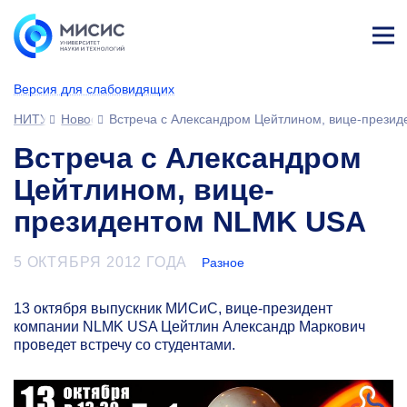
Лич
ны
Версия для слабовидящих
й
каб
НИТУ МИСИС
Новости
Встреча с Александром Цейтлином, вице-прези
ине
т
Встреча с Александром
Цейтлином, вице-
президентом NLMK USA
5 ОКТЯБРЯ 2012 ГОДА
Разное
13 октября выпускник МИСиС, вице-президент
компании NLMK USA Цейтлин Александр Маркович
проведет встречу со студентами.