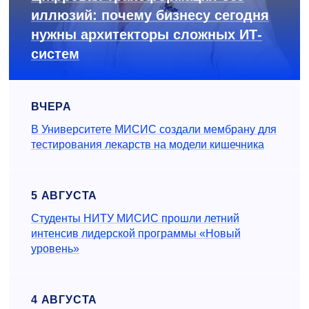
иллюзий: почему бизнесу сегодня
нужны архитекторы сложных ИТ-
систем
ВЧЕРА
В Университете МИСИС создали мембрану для
тестирования лекарств на модели кишечника
5 АВГУСТА
Студенты НИТУ МИСИС прошли летний
интенсив лидерской программы «Новый
уровень»
4 АВГУСТА