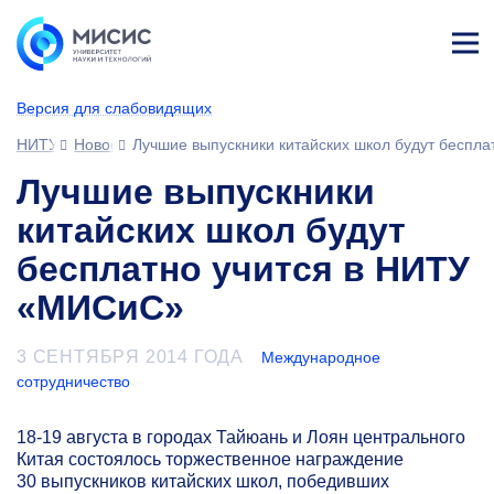
Лич
ны
Версия для слабовидящих
й
каб
НИТУ МИСИС
Новости
Лучшие выпускники китайских школ будут беспл
ине
т
Лучшие выпускники
китайских школ будут
бесплатно учится в НИТУ
«МИСиС»
3 СЕНТЯБРЯ 2014 ГОДА
Международное
сотрудничество
18-19
августа в городах Тайюань и Лоян центрального
Китая состоялось торжественное награждение
30 выпускников китайских школ, победивших