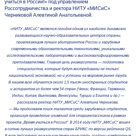
учиться в России!» под управлением
Россотрудничества и ректора НИТУ «МИСиС»
Черниковой Алевтиной Анатольевной.
«НИТУ „МИСиС“ является сегодня одним из наиболее динамично
развивающихся научно-образовательных центров страны,
привлекающим лучших абитуриентов России и зарубежья
современными образовательными технологиями, уникальными
исследовательскими лабораториями и высококвалифицированными
преподавателями. Главная цель университета — подготовка
специалистов, которые будут востребованы не только
национальной экономикой, но и успешны на мировом рынке труда.
В нашем вузе обучается около 1,5 тысяч иностранных студентов
и аспирантов из более чем 54 стран (Чехии, Франции, Германии,
Индии, Китая, Вьетнама, Венесуэлы, Турции и Египта и др.) —
рассказала ректор НИТУ „МИСиС“ Алевтина Черникова.
— Мы продолжаем поиск талантов среди зарубежных студентов,
организуя проведение олимпиад для старшеклассников в рамках
проекта „Время учиться в России!“. В 2014 году НИТУ „МИСиС“ вошел
в сотню лучших университетов стран БРИКС по версии рейтинга QS.
В вузе действует уникальная двуязычная среда, созданы комфортные