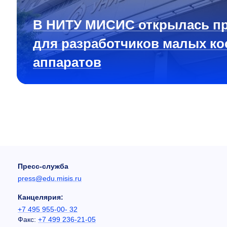
В НИТУ МИСИС открылась п
для разработчиков малых ко
аппаратов
Пресс-служба
press@edu.misis.ru
Канцелярия:
+7 495 955-00- 32
Факс:
+7 499 236-21-05