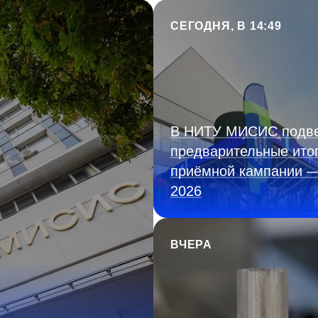
СЕГОДНЯ, В 14:49
В НИТУ МИСИС подв
предварительные ито
приёмной кампании 
2026
ВЧЕРА