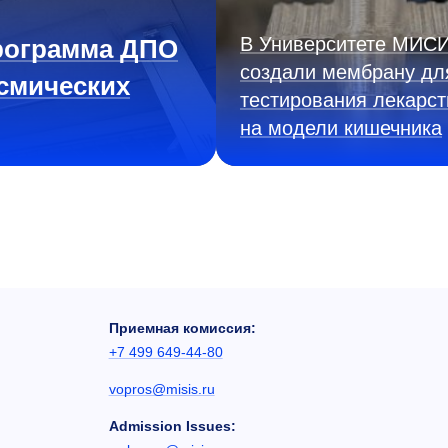
В Университете МИС
рограмма ДПО
создали мембрану дл
смических
тестирования лекарст
на модели кишечника
Приемная комиссия:
+7 499 649-44-80
vopros@misis.ru
Admission Issues: