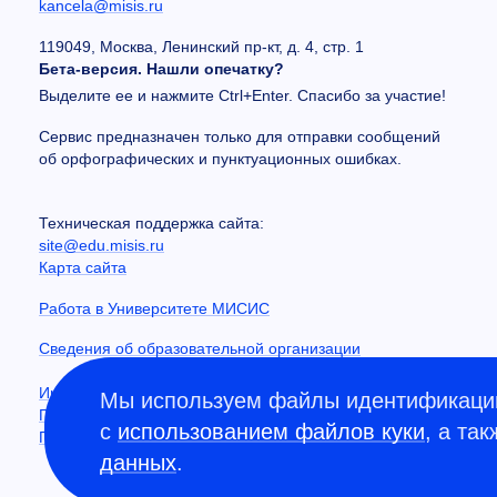
kancela@misis.ru
119049, Москва, Ленинский пр-кт, д. 4, стр. 1
Бета-версия. Нашли опечатку?
Выделите ее и нажмите Ctrl+Enter. Спасибо за участие!
Сервис предназначен только для отправки сообщений
об орфографических и пунктуационных ошибках.
Техническая поддержка сайта:
site@edu.misis.ru
Карта сайта
Работа в Университете МИСИС
Сведения об образовательной организации
Информация о закупках
Мы используем файлы идентификации
Противодействие коррупции
с
использованием файлов куки
, а та
Политика конфиденциальности
данных
.