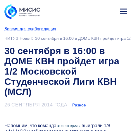
Лич
ны
Версия для слабовидящих
й
каб
НИТУ МИСИС
Новости
30 сентября в 16:00 в ДОМЕ КВН пройдет игра 1
ине
т
30 сентября в 16:00 в
ДОМЕ КВН пройдет игра
1/2 Московской
Студенческой Лиги КВН
(МСЛ)
26 СЕНТЯБРЯ 2014 ГОДА
Разное
Напомним, что команда
выиграли 1/8
#ГОСПОДАМЫ