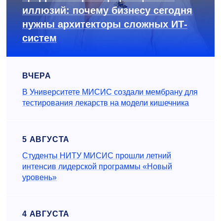
иллюзий: почему бизнесу сегодня
нужны архитекторы сложных ИТ-
систем
ВЧЕРА
В Университете МИСИС создали мембрану для
тестирования лекарств на модели кишечника
5 АВГУСТА
Студенты НИТУ МИСИС прошли летний
интенсив лидерской программы «Новый
уровень»
4 АВГУСТА