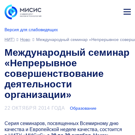
Лич
ны
Версия для слабовидящих
й
каб
НИТУ МИСИС
Новости
Международный семинар «Непрерывное соверше
ине
т
Международный семинар
«Непрерывное
совершенствование
деятельности
организации»
22 ОКТЯБРЯ 2014 ГОДА
Образование
Серия семинаров, посвященных Всемирному дню
качества и Европейской неделе качества, состоится