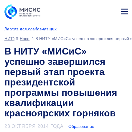
Лич
ны
Версия для слабовидящих
й
каб
НИТУ МИСИС
Новости
В НИТУ «МИСиС» успешно завершился первый эт
ине
т
В НИТУ «МИСиС»
успешно завершился
первый этап проекта
президентской
программы повышения
квалификации
красноярских горняков
23 ОКТЯБРЯ 2014 ГОДА
Образование