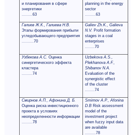
и планирования в сфере
planning in the energy
энергетики
sector
.........63
.........63
Галиев Ж.К., Галиева Н.В.
Galiev Zh.K., Galieva
Этапы формирования прибыли
N.V.
Profit formation
угледобывающего предприятия
stages in a coal
..........70
enterprises
........70
Узбекова А.С.
Оценка
Uzbekova A.S.,
синергетического эффекта
Plekhanova A.F.,
кластера
Shibanov N.A.
.........74
Evaluation of the
synergistic effect
of the cluster
........74
Смирнов А.П., Афонина Д. Б.
Smirnov A.P., Afonina
Оценка риска инвестиционного
D.B
Risk assessment
проекта в условиях
model of the
неопределенности информации
investment project
.........78
when fuzzy input data
are available
.........78