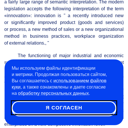
a fairly large range of semantic interpretation. The modern
legislation accepts the following interpretation of the term
«innovation»: innovation is " a recently introduced new
or significantly improved product (goods and services)
or process, a new method of sales or a new organizational
method in business practices, workplace organization
of external relations., "
The functioning of major industrial and economic
systems is associated both with solving of current
Мы используем файлы идентификации
production problems using intellectual capital
и метрики. Продолжая пользоваться сайтом,
as a resource, and the formulation of new long-term goals
Вы соглашаетесь с
использованием файлов
for growth and development opportunities in the future.
куки
, а также ознакомлены и даете согласие
Study of the needs of the market, the development of a new
на
обработку персональных данных
.
product, process improvement, modernization of equipment
represent tasks that will allow the company to reach a new
Я СОГЛАСЕН
level of competitive innovation. This is a task of strategic
nature, the solution of which can bring the Russian
enterprises on a new competitive innovation level.