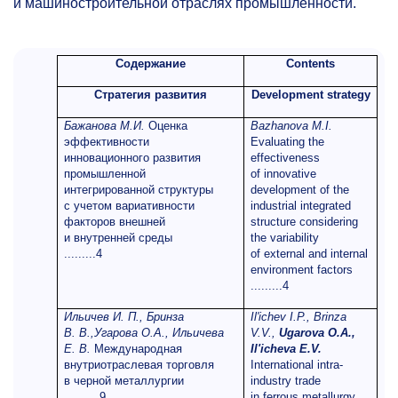
и машиностроительной отраслях промышленности.
Содержание
Contents
Стратегия развития
Development strategy
Бажанова М.И.
Оценка
Bazhanova M.I.
эффективности
Evaluating the
инновационного развития
effectiveness
промышленной
of innovative
интегрированной структуры
development of the
с учетом вариативности
industrial integrated
факторов внешней
structure considering
и внутренней среды
the variability
.........4
of external and internal
environment factors
.........4
Ильичев И. П., Бринза
Il'ichev I.P., Brinza
В. В.,Угарова О.А., Ильичева
V.V.,
Ugarova O.A.,
Е. В.
Международная
Il'icheva E.V.
внутриотраслевая торговля
International intra-
в черной металлургии
industry trade
..........9
in ferrous metallurgy