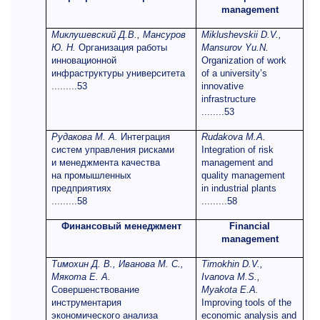
management
Миклушевский Д.В., Мансуров
Miklushevskii D.V.,
Ю. Н.
Организация работы
Mansurov Yu.N.
инновационной
Organization of work
инфраструктуры университета
of a university’s
.........53
innovative
infrastructure
........53
Рудакова М. А.
Интеграция
Rudakova M.A.
систем управления рисками
Integration of risk
и менеджмента качества
management and
на промышленных
quality management
предприятиях
in industrial plants
.........58
.........58
Финансовый менеджмент
Financial
management
Тимохин Д. В., Иванова М. С.,
Timokhin D.V.,
Мякота Е. А.
Ivanova M.S.,
Совершенствование
Myakota E.A.
инструментария
Improving tools of the
экономического анализа
economic analysis and