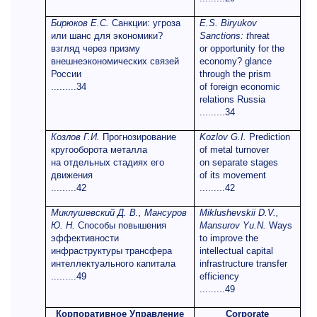
Бирюков Е.С.
Санкции: угроза
E.S. Biryukov
или шанс для экономики?
Sanctions: t
hreat
взгляд через призму
or opportunity for the
внешнеэкономических связей
economy? glance
России
through the prism
.........34
of foreign economic
relations Russia
.........34
Козлов Г.И.
Прогнозирование
Kozlov G.I.
Prediction
кругооборота металла
of metal turnover
на отдельных стадиях его
on separate stages
движения
of its movement
.........42
.........42
Миклушевский Д. В., Мансуров
Miklushevskii D.V.,
Ю. Н.
Способы повышения
Mansurov Yu.N.
Ways
эффективности
to improve the
инфраструктуры трансфера
intellectual capital
интеллектуального капитала
infrastructure transfer
.........49
efficiency
.........49
Корпоративное Управление
Corporate