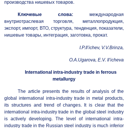
производства нишевых товаров.
Ключевые слова:
международная
внутриотраслевая торговля, металлопродукция,
экспорт, импорт, ВТО, структура, тенденция, показатели,
нишевые товары, интеграция, заготовка, прокат.
I
.
P
.
Il
'
ichev
,
V
.
V
.
Brinza
,
O.A.Ugarova, E.V.
Il'icheva
International intra-industry trade in ferrous
metallurgy
The article presents the results of analysis of the
global international intra-industry trade in metal products,
its structures and trend of changes. It is clear that the
international intra-industry trade in the global steel industry
is actively developing. The level of international intra-
industry trade in the Russian steel industry is much inferior