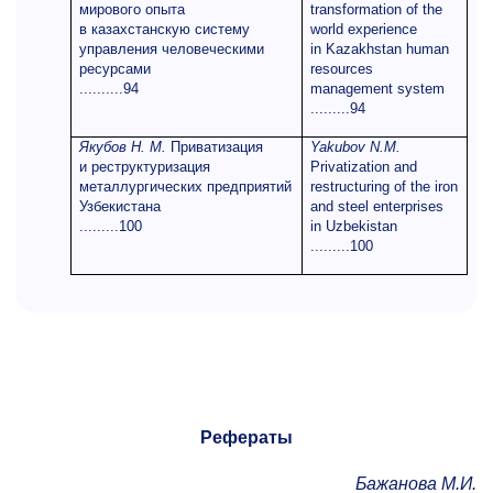
мирового опыта
transformation of the
в казахстанскую систему
world experience
управления человеческими
in Kazakhstan human
ресурсами
resources
..........94
management system
.........94
Якубов Н. М.
Приватизация
Yakubov N.M.
и реструктуризация
Privatization and
металлургических предприятий
restructuring of the iron
Узбекистана
and steel enterprises
.........100
in Uzbekistan
.........100
Рефераты
Бажанова М.И.