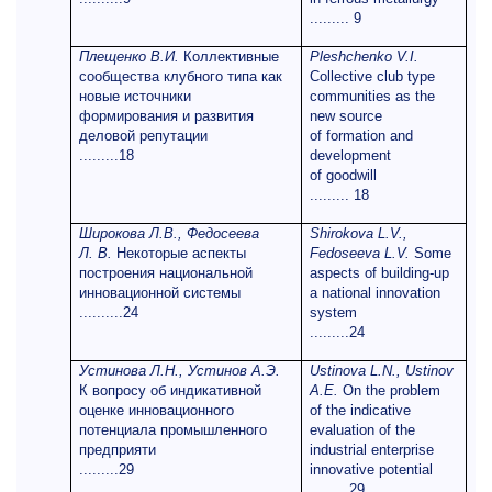
......... 9
Плещенко В.И.
Коллективные
Pleshchenko V.I.
сообщества клубного типа как
Collective club type
новые источники
communities as the
формирования и развития
new source
деловой репутации
of formation and
.........18
development
of goodwill
......... 18
Широкова Л.В., Федосеева
Shirokova L.V.,
Л. В.
Некоторые аспекты
Fedoseeva L.V.
Some
построения национальной
aspects of building-up
инновационной системы
a national innovation
..........24
system
.........24
Устинова Л.Н., Устинов А.Э.
Ustinova L.N., Ustinov
К вопросу об индикативной
A.E.
On the problem
оценке инновационного
of the indicative
потенциала промышленного
evaluation of the
предприяти
industrial enterprise
.........29
innovative potential
.........29