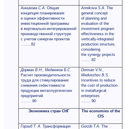
Анникова С.А.
Общая
Annikova S.A.
The
концепция планирования
general concept
и оценки эффективности
of planning and
инвестиционной программы
evaluation of the
в вертикально-интегрированной
investment program
производственной структуре
effectiveness in the
с учетом синергии проектов
vertically-integrated
.........82
production structure,
considering
the synergy projects
.........82
Дорман В.Н., Медвежов Б.С.
Dorman V.N.,
Расчет производительности
Medvezhov B.S.
труда для стимулирования
Incentives to reduce
снижения себестоимости
the cost of production
продукции металлургических
in metallurgical
предприятий
enterprises
......... 90
.........90
Экономика стран СНГ
The economies of the
CIS
Горзиб Т. А.
Трансформация
Gorzib T.A.
The