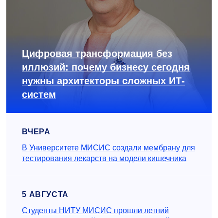
Цифровая трансформация без
иллюзий: почему бизнесу сегодня
нужны архитекторы сложных ИТ-
систем
ВЧЕРА
В Университете МИСИС создали мембрану для
тестирования лекарств на модели кишечника
5 АВГУСТА
Студенты НИТУ МИСИС прошли летний