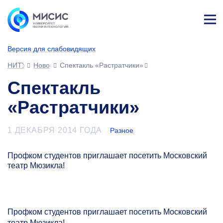
Лич
ны
Версия для слабовидящих
й
каб
НИТУ МИСИС
Новости
Спектакль «Растратчики»
ине
т
Спектакль
«Растратчики»
1 ДЕКАБРЯ 2014 ГОДА
Разное
Профком студентов приглашает посетить Московский
театр Мюзикла!
Профком студентов приглашает посетить Московский
театр Мюзикла!