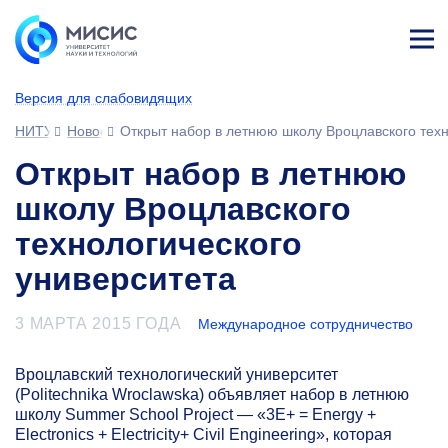
Лич
ны
Версия для слабовидящих
й
каб
НИТУ МИСИС
Новости
Открыт набор в летнюю школу Вроцлавского техн
ине
т
Открыт набор в летнюю
школу Вроцлавского
технологического
университета
3 МАРТА 2015 ГОДА
Международное сотрудничество
Вроцлавский технологический университет
(Politechnika Wroclawska) объявляет набор в летнюю
школу Summer School Project — «3E+ = Energy +
Electronics + Electricity+ Civil Engineering», которая