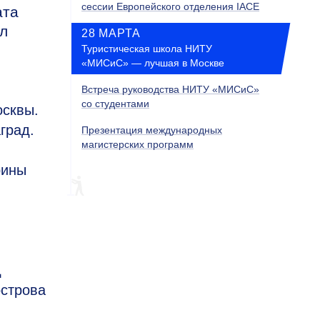
сессии Европейского отделения IACE
ата
ил
28 МАРТА
Туристическая школа НИТУ
«МИСиС» — лучшая в Москве
Встреча руководства НИТУ «МИСиС»
со студентами
осквы.
град.
Презентация международных
магистерских программ
рины
д
острова