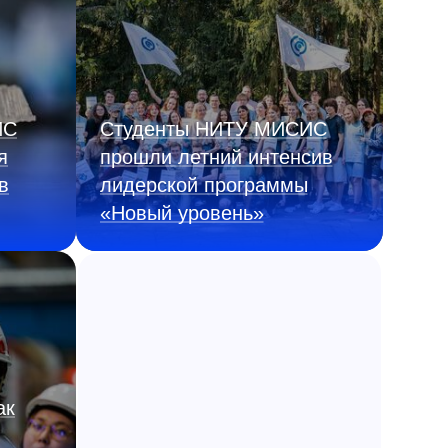
ИС
Студенты НИТУ МИСИС
я
прошли летний интенсив
в
лидерской программы
«Новый уровень»
ак