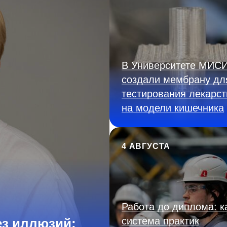
В Университете МИС
создали мембрану дл
тестирования лекарст
на модели кишечника
4 АВГУСТА
Работа до диплома: к
система практик
з иллюзий: