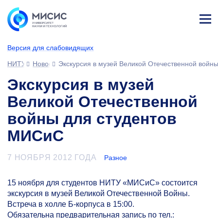
Лич
ны
Версия для слабовидящих
й
каб
НИТУ МИСИС
Новости
Экскурсия в музей Великой Отечественной войн
ине
т
Экскурсия в музей
Великой Отечественной
войны для студентов
МИСиС
7 НОЯБРЯ 2012 ГОДА
Разное
15 ноября для студентов НИТУ «МИСиС» состоится
экскурсия в музей Великой Отечественной Войны.
Встреча в холле Б-корпуса в 15:00.
Обязательна предварительная запись по тел.: