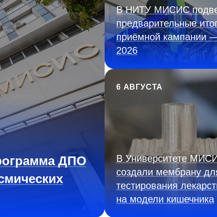
В НИТУ МИСИС подв
предварительные ито
приёмной кампании 
2026
6 АВГУСТА
В Университете МИС
рограмма ДПО
создали мембрану дл
смических
тестирования лекарст
на модели кишечника