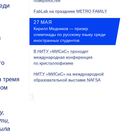
поверхностей
реди
FabLab на празднике METRO FAMILY
27 МАЯ
Кирилл Медников — призер
олимпиады по русскому языку среди
и
иностранных студентов
В НИТУ «МИСиС» проходит
международная конференция
го
по кристаллофизике
НИТУ «МИСиС» на международной
н тремя
образовательной выставке NAFSA
лом
у,
сти,
была