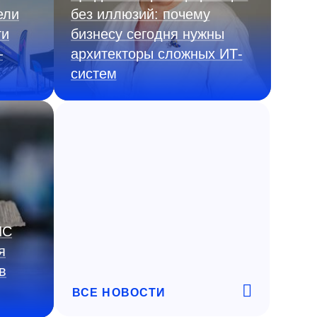
ели
без иллюзий: почему
ги
бизнесу сегодня нужны
—
архитекторы сложных ИТ-
систем
ИС
я
в
ВСЕ НОВОСТИ