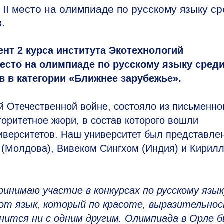
II место на олимпиаде по русскому языку с
.
нт 2 курса института Экотехнологий
место на олимпиаде по русскому языку сред
в в категории «Ближнее зарубежье».
 Отечественной войне, состояло из письменно
торитетное жюри, в состав которого вошли
иверситетов. Наш университет был представле
(Молдова), Вивеком Сингхом (Индия) и Кирил
ринимаю участие в конкурсах по русскому язык
тот язык, который по красоте, выразительно
внится ни с одним другим. Олимпиада в Орле 