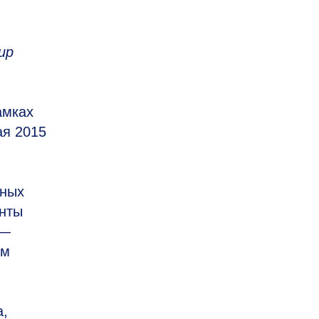
ир
амках
ая 2015
нных
енты
 —
ым
а,