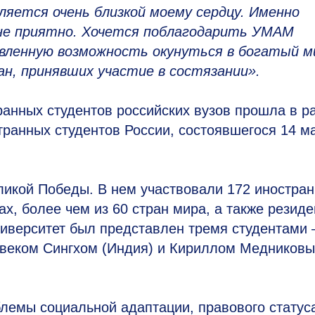
ляется очень близкой моему сердцу. Именно
не приятно. Хочется поблагодарить УМАМ
вленную возможность окунуться в богатый м
н, принявших участие в состязании».
анных студентов российских вузов прошла в р
транных студентов России, состоявшегося 14 м
икой Победы. В нем участвовали 172 иностра
ах, более чем из 60 стран мира, а также резид
ниверситет был представлен тремя студентами
ивеком Сингхом (Индия) и Кириллом Медников
лемы социальной адаптации, правового статус