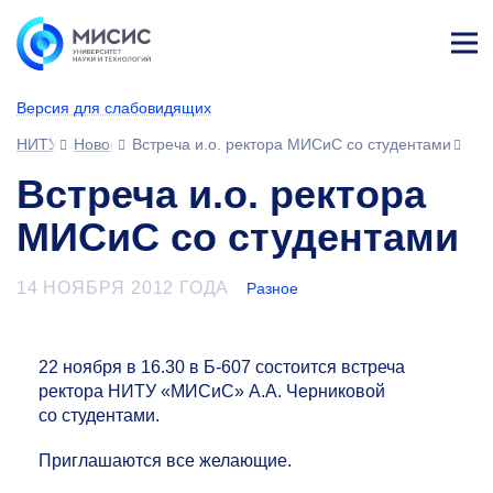
Лич
ны
Версия для слабовидящих
й
каб
НИТУ МИСИС
Новости
Встреча и.о. ректора МИСиС со студентами
ине
т
Встреча и.о. ректора
МИСиС со студентами
14 НОЯБРЯ 2012 ГОДА
Разное
22 ноября в 16.30 в Б-607 состоится встреча
ректора НИТУ «МИСиС» А.А. Черниковой
со студентами.
Приглашаются все желающие.