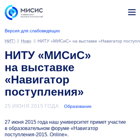
Лич
ны
Версия для слабовидящих
й
каб
НИТУ МИСИС
Новости
НИТУ «МИСиС» на выставке «Навигатор поступ
ине
т
НИТУ «МИСиС»
на выставке
«Навигатор
поступления»
25 ИЮНЯ 2015 ГОДА
Образование
27 июня 2015 года наш университет примет участие
в образовательном форуме «Навигатор
поступления-2015. Online».