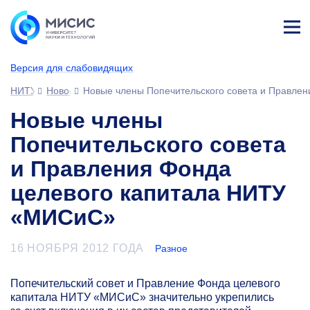
Лич
ны
Версия для слабовидящих
й
каб
НИТУ МИСИС
Новости
Новые члены Попечительского совета и Правле
ине
т
Новые члены
Попечительского совета
и Правления Фонда
целевого капитала НИТУ
«МИСиС»
16 НОЯБРЯ 2012 ГОДА
Разное
Попечительский совет и Правление Фонда целевого
капитала НИТУ «МИСиС» значительно укрепились