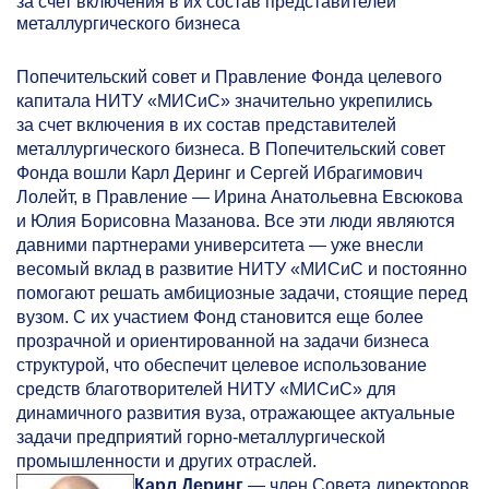
за счет включения в их состав представителей
металлургического бизнеса
Попечительский совет и Правление Фонда целевого
капитала НИТУ «МИСиС» значительно укрепились
за счет включения в их состав представителей
металлургического бизнеса. В Попечительский совет
Фонда вошли Карл Деринг и Сергей Ибрагимович
Лолейт, в Правление — Ирина Анатольевна Евсюкова
и Юлия Борисовна Мазанова. Все эти люди являются
давними партнерами университета — уже внесли
весомый вклад в развитие НИТУ «МИСиС и постоянно
помогают решать амбициозные задачи, стоящие перед
вузом. С их участием Фонд становится еще более
прозрачной и ориентированной на задачи бизнеса
структурой, что обеспечит целевое использование
средств благотворителей НИТУ «МИСиС» для
динамичного развития вуза, отражающее актуальные
задачи предприятий горно-металлургической
промышленности и других отраслей.
Карл Деринг
— член Совета директоров