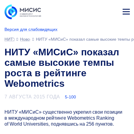
Лич
ны
Версия для слабовидящих
й
каб
НИТУ МИСИС
Новости
НИТУ «МИСиС» показал самые высокие темпы ро
ине
т
НИТУ «МИСиС» показал
самые высокие темпы
роста в рейтинге
Webometrics
7 АВГУСТА 2015 ГОДА
5-100
НИТУ «МИСиС» существенно укрепил свои позиции
в международном рейтинге Webometrics Ranking
of World Universities, поднявшись на 256 пунктов.