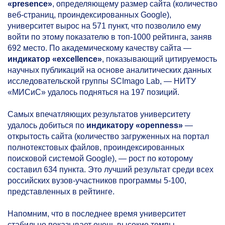
«presence»
, определяющему размер сайта (количество
веб-страниц, проиндексированных Google),
университет вырос на 571 пункт, что позволило ему
войти по этому показателю в топ-1000 рейтинга, заняв
692 место. По академическому качеству сайта —
индикатор «excellence»
, показывающий цитируемость
научных публикаций на основе аналитических данных
исследовательской группы SCImago Lab, — НИТУ
«МИСиС» удалось подняться на 197 позиций.
Самых впечатляющих результатов университету
удалось добиться по
индикатору «openness»
—
открытость сайта (количество загруженных на портал
полнотекстовых файлов, проиндексированных
поисковой системой Google), — рост по которому
составил 634 пункта. Это лучший результат среди всех
российских вузов-участников программы
5-100,
представленных в рейтинге.
Напомним, что в последнее время университет
стабильно показывает очень высокие темпы