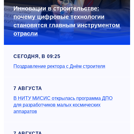
Инновации в строительстве:
почему цифровые технологии
становятся главным инструментом
отрасли
СЕГОДНЯ, В 09:25
Поздравление ректора с Днём строителя
7 АВГУСТА
В НИТУ МИСИС открылась программа ДПО
для разработчиков малых космических
аппаратов
7 АВГУСТА