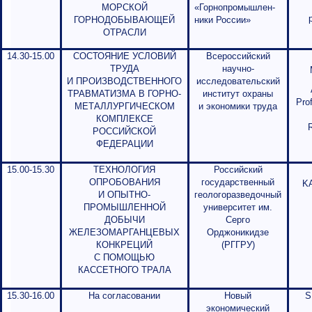
МОРСКОЙ
«Горнопромышлен-
ГОРНОДОБЫВАЮЩЕЙ
ники России»
ОТРАСЛИ
14.30-15.00
СОСТОЯНИЕ УСЛОВИЙ
Всероссийский
ТРУДА
научно-
И ПРОИЗВОДСТВЕННОГО
исследовательский
ТРАВМАТИЗМА В ГОРНО-
институт охраны
Pro
МЕТАЛЛУРГИЧЕСКОМ
и экономики труда
КОМПЛЕКСЕ
РОССИЙСКОЙ
ФЕДЕРАЦИИ
15.00-15.30
ТЕХНОЛОГИЯ
Российский
ОПРОБОВАНИЯ
государственный
K
И ОПЫТНО-
геологоразведочный
ПРОМЫШЛЕННОЙ
университет им.
ДОБЫЧИ
Серго
ЖЕЛЕЗОМАРГАНЦЕВЫХ
Орджоникидзе
КОНКРЕЦИЙ
(РГГРУ)
С ПОМОЩЬЮ
КАССЕТНОГО ТРАЛА
15.30-16.00
На согласовании
Новый
S
экономический