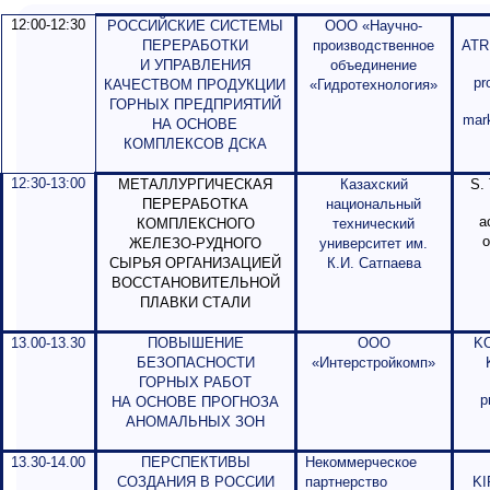
12:00-12:30
РОССИЙСКИЕ СИСТЕМЫ
ООО «Научно-
ПЕРЕРАБОТКИ
производственное
ATR
И УПРАВЛЕНИЯ
объединение
pr
КАЧЕСТВОМ ПРОДУКЦИИ
«Гидротехнология»
ГОРНЫХ ПРЕДПРИЯТИЙ
mark
НА ОСНОВЕ
КОМПЛЕКСОВ ДСКА
12:30-13:00
МЕТАЛЛУРГИЧЕСКАЯ
Казахский
S. 
ПЕРЕРАБОТКА
национальный
a
КОМПЛЕКСНОГО
технический
o
ЖЕЛЕЗО-РУДНОГО
университет им.
СЫРЬЯ ОРГАНИЗАЦИЕЙ
К.И. Сатпаева
ВОССТАНОВИТЕЛЬНОЙ
ПЛАВКИ СТАЛИ
13.00-13.30
ПОВЫШЕНИЕ
ООО
K
БЕЗОПАСНОСТИ
«Интерстройкомп»
ГОРНЫХ РАБОТ
p
НА ОСНОВЕ ПРОГНОЗА
АНОМАЛЬНЫХ ЗОН
13.30-14.00
ПЕРСПЕКТИВЫ
Некоммерческое
СОЗДАНИЯ В РОССИИ
партнерство
KI