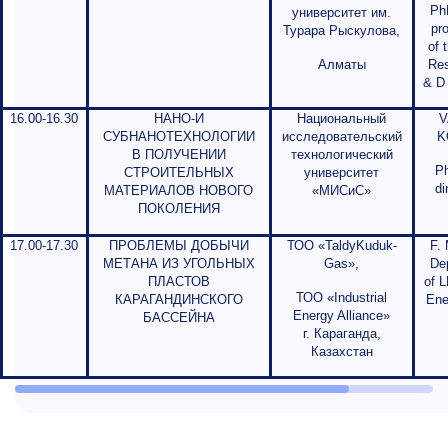
Ph
университет им.
pr
Турара Рыскулова,
of 
Алматы
Re
& D 
16.00-16.30
НАНО-И
Национальный
V
СУБНАНОТЕХНОЛОГИИ
исследовательский
K
В ПОЛУЧЕНИИ
технологический
Ph
СТРОИТЕЛЬНЫХ
университет
di
МАТЕРИАЛОВ НОВОГО
«МИСиС»
ПОКОЛЕНИЯ
17.00-17.30
ПРОБЛЕМЫ ДОБЫЧИ
ТОО «TaldyKuduk-
F. 
МЕТАНА ИЗ УГОЛЬНЫХ
Gas»,
Dep
ПЛАСТОВ
of L
ТОО
«Industrial
КАРАГАНДИНСКОГО
Ene
Energy Alliance»
БАССЕЙНА
г
.
Караганда
,
Казахстан