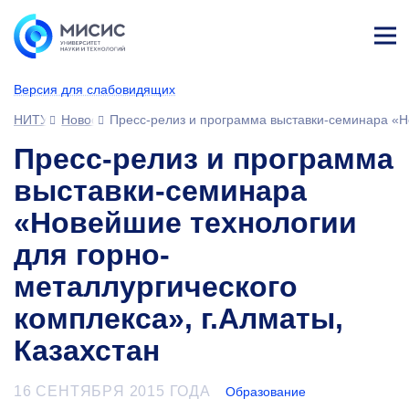
Лич
ны
Версия для слабовидящих
й
каб
НИТУ МИСИС
Новости
Пресс-релиз и программа выставки-семинара «Но
ине
т
Пресс-релиз и программа
выставки-семинара
«Новейшие технологии
для горно-
металлургического
комплекса», г.Алматы,
Казахстан
16 СЕНТЯБРЯ 2015 ГОДА
Образование