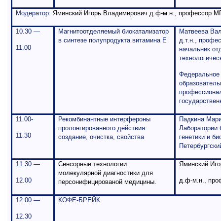
Модератор:
Яминский Игорь Владимирович
д.ф-м.н., профессор
МГ
10.
30
—
Магнитоотделяемый биокатализатор
Матвеева Вал
в синтезе полупродукта витамина Е
д.т.н., профе
11.00
начальник от
технологичес
Федеральное 
образователь
профессионал
государствен
1
1
.
00
-
Рекомбинантные интерфероны
Падкина Мари
пролонгированного действия:
Лаборатории 
11.
3
0
создание, очистка, свойства
генетики и био
Петербургски
11.30 —
Сенсорные технологии
Яминский Иг
молекулярной диагностики для
12.00
д.ф-м.н., пр
персонифицированой медицины.
12.00 —
КОФЕ-БРЕЙК
12.30