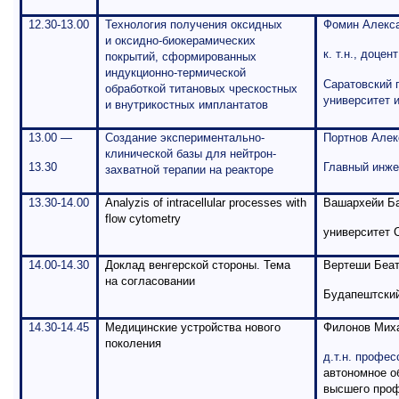
12.30-13.00
Технология получения оксидных
Фомин Алекс
и оксидно-биокерамических
к. т.н., доцент
покрытий, сформированных
индукционно-термической
Саратовский 
обработкой титановых чрескостных
университет 
и внутрикостных имплантатов
13.00 —
Создание экспериментально-
Портнов Алек
клинической базы для нейтрон-
13.30
Главный инж
захватной терапии на реакторе
13.
3
0-14.00
Analyzis of intracellular processes with
Вашархейи Б
flow cytometry
университет
14.00-14.
3
0
Доклад венгерской стороны. Тема
Вертеши Беа
на согласовании
Будапештский
14.30-14.45
Медицинские устройства нового
Филонов Мих
поколения
д.т.н. профес
автономное о
высшего проф