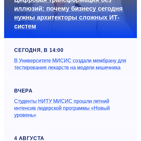
иллюзий: почему бизнесу сегодня
нужны архитекторы сложных ИТ-
систем
СЕГОДНЯ, В 14:00
В Университете МИСИС создали мембрану для
тестирования лекарств на модели кишечника
ВЧЕРА
Студенты НИТУ МИСИС прошли летний
интенсив лидерской программы «Новый
уровень»
4 АВГУСТА