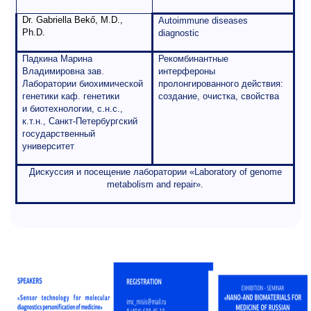
Dr. Gabriella Bekő, M.D.,
Autoimmune diseases
Ph.D.
diagnostic
Падкина Марина
Рекомбинантные
Владимировна зав.
интерфероны
Лаборатории биохимической
пролонгированного действия:
генетики каф. генетики
создание, очистка, свойства
и биотехнологии, с.н.с.,
к.т.н.,
Санкт-Петербургский
государственный
университет
Дискуссия
и
посещение
лаборатории
«Laboratory of genome
metabolism and repair».