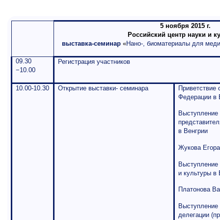
5 ноября 2015 г.
Российский центр науки и к
выставка-семинар
«
Нано-, биоматериалы для меди
09.30
Регистрация участников
−10.00
10.00-10.30
Открытие выставки- семинара
Приветствие 
Федерации в 
Выступление 
представител
в Венгрии
Жукова Егора
Выступление 
и культуры в
Платонова Ва
Выступление 
делегации (п