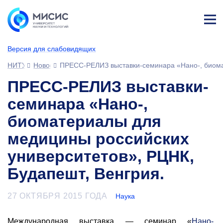
Лич
ны
Версия для слабовидящих
й
каб
НИТУ МИСИС
Новости
ПРЕСС-РЕЛИЗ выставки-семинара «Нано-, биомат
ине
т
ПРЕСС-РЕЛИЗ выставки-
семинара «Нано-,
биоматериалы для
медицины российских
университетов», РЦНК,
Будапешт, Венгрия.
27 ОКТЯБРЯ 2015 ГОДА
Наука
Международная выставка — семинар «
Нано-,