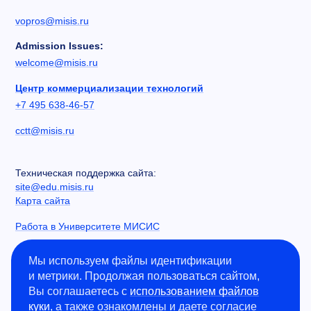
vopros@misis.ru
Admission Issues:
welcome@misis.ru
Центр коммерциализации технологий
+7 495 638-46-57
cctt@misis.ru
Техническая поддержка сайта:
site@edu.misis.ru
Карта сайта
Работа в Университете МИСИС
Сведения об образовательной организации
Мы используем файлы идентификации
и метрики. Продолжая пользоваться сайтом,
Информация о закупках
Вы соглашаетесь с
использованием файлов
Противодействие коррупции
куки
, а также ознакомлены и даете согласие
Политика конфиденциальности