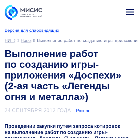
Лич
ны
Версия для слабовидящих
й
каб
НИТУ МИСИС
Новости
Выполнение работ по созданию игры-приложения
ине
т
Выполнение работ
по созданию игры-
приложения «Доспехи»
(2-ая часть «Легенды
огня и металла»)
24 СЕНТЯБРЯ 2012 ГОДА
Разное
Проведении закупки путем запроса котировок
на выполнение работ по созданию игры-