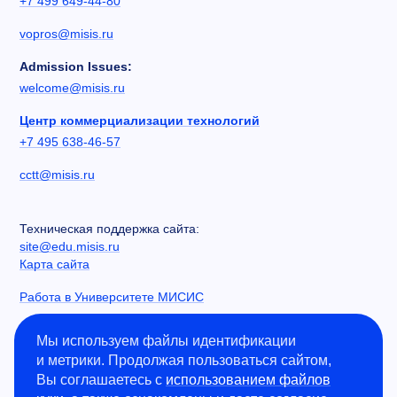
+7 499 649-44-80
vopros@misis.ru
Admission Issues:
welcome@misis.ru
Центр коммерциализации технологий
+7 495 638-46-57
cctt@misis.ru
Техническая поддержка сайта:
site@edu.misis.ru
Карта сайта
Работа в Университете МИСИС
Сведения об образовательной организации
Мы используем файлы идентификации
и метрики. Продолжая пользоваться сайтом,
Информация о закупках
Вы соглашаетесь с
использованием файлов
Противодействие коррупции