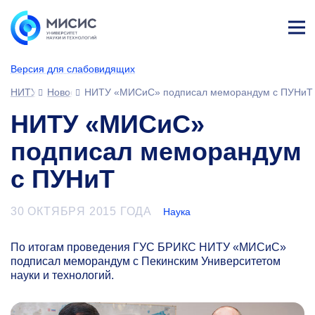
Лич
ны
Версия для слабовидящих
й
каб
НИТУ МИСИС
Новости
НИТУ «МИСиС» подписал меморандум с ПУНиТ
ине
т
НИТУ «МИСиС»
подписал меморандум
с ПУНиТ
30 ОКТЯБРЯ 2015 ГОДА
Наука
По итогам проведения ГУС БРИКС НИТУ «МИСиС»
подписал меморандум с Пекинским Университетом
науки и технологий.