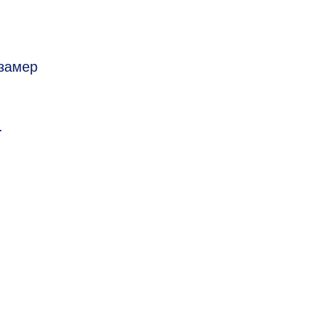
 замер
.