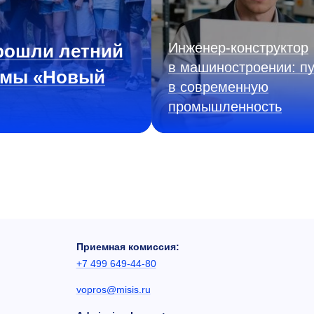
Инженер‑конструктор
рошли летний
в машиностроении: пу
ммы «Новый
в современную
промышленность
Приемная комиссия:
+7 499 649-44-80
vopros@misis.ru