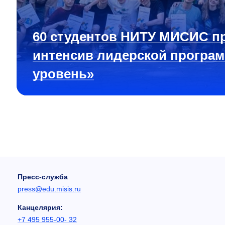
60 студентов НИТУ МИСИС п
интенсив лидерской програ
уровень»
Пресс-служба
press@edu.misis.ru
Канцелярия:
+7 495 955-00- 32