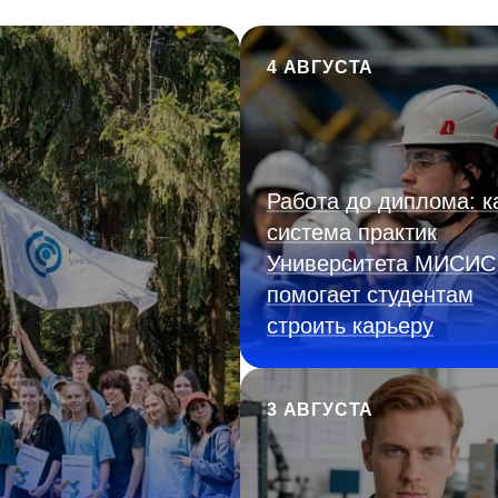
4 АВГУСТА
Работа до диплома: к
система практик
Университета МИСИС
помогает студентам
строить карьеру
3 АВГУСТА