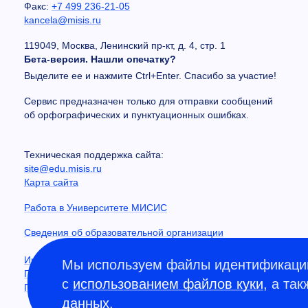
Факс:
+7 499 236-21-05
kancela@misis.ru
119049, Москва, Ленинский пр-кт, д. 4, стр. 1
Бета-версия. Нашли опечатку?
Выделите ее и нажмите Ctrl+Enter. Спасибо за участие!
Сервис предназначен только для отправки сообщений
об орфографических и пунктуационных ошибках.
Техническая поддержка сайта:
site@edu.misis.ru
Карта сайта
Работа в Университете МИСИС
Сведения об образовательной организации
Информация о закупках
Мы используем файлы идентификации
Противодействие коррупции
с
использованием файлов куки
, а та
Политика конфиденциальности
данных
.