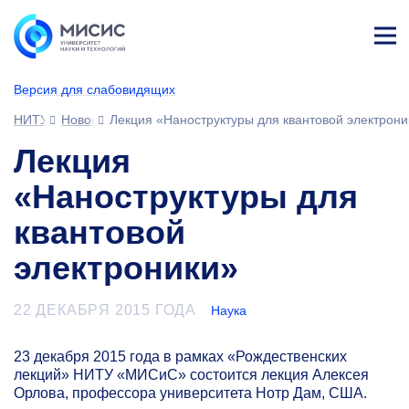
Лич
ны
Версия для слабовидящих
й
каб
НИТУ МИСИС
Новости
Лекция «Наноструктуры для квантовой электрони
ине
т
Лекция
«Наноструктуры для
квантовой
электроники»
22 ДЕКАБРЯ 2015 ГОДА
Наука
23 декабря 2015 года в рамках «Рождественских
лекций» НИТУ «МИСиС» состоится лекция Алексея
Орлова, профессора университета Нотр Дам, США.