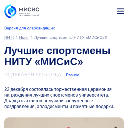
Лич
ны
Версия для слабовидящих
й
каб
НИТУ МИСИС
Новости
Лучшие спортсмены НИТУ «МИСиС»
ине
т
Лучшие спортсмены
НИТУ «МИСиС»
24 ДЕКАБРЯ 2015 ГОДА
Разное
22 декабря состоялась торжественная церемония
награждения лучших спортсменов университета.
Двадцать атлетов получили заслуженные
поздравления, аплодисменты и памятные подарки.