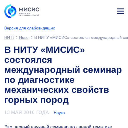
Лич
ны
Версия для слабовидящих
й
каб
НИТУ МИСИС
Новости
В НИТУ «МИСИС» состоялся международный семи
ине
т
В НИТУ «МИСИС»
состоялся
международный семинар
по диагностике
механических свойств
горных пород
13 МАЯ 2016 ГОДА
Наука
Это первый научный семинар по данной тематике,