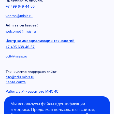
Приемная комиссия:
+7 499 649-44-80
vopros@misis.ru
Admission Issues:
welcome@misis.ru
Центр коммерциализации технологий
+7 495 638-46-57
cctt@misis.ru
Техническая поддержка сайта:
site@edu.misis.ru
Карта сайта
Работа в Университете МИСИС
Сведения об образовательной организации
Мы используем файлы идентификации
и метрики. Продолжая пользоваться сайтом,
Информация о закупках