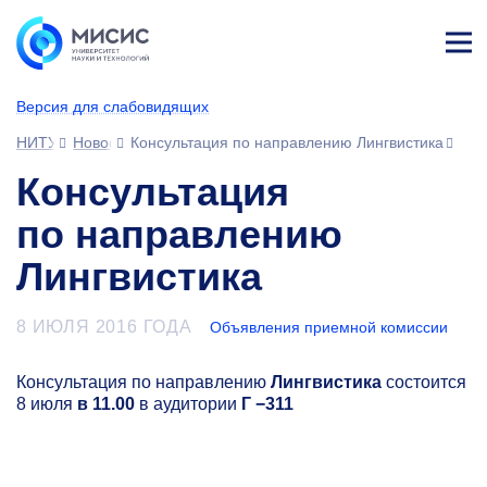
Лич
ны
Версия для слабовидящих
й
каб
НИТУ МИСИС
Новости
Консультация по направлению Лингвистика
ине
т
Консультация
по направлению
Лингвистика
8 ИЮЛЯ 2016 ГОДА
Объявления приемной комиссии
Консультация по направлению
Лингвистика
состоится
8 июля
в 11.00
в аудитории
Г −311