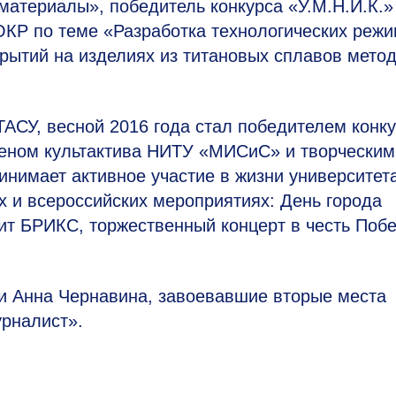
атериалы», победитель конкурса «У.М.Н.И.К.»
ОКР по теме «Разработка технологических реж
рытий на изделиях из титановых сплавов мето
ТАСУ, весной 2016 года стал победителем конк
леном культактива НИТУ «МИСиС» и творческим
инимает активное участие в жизни университета
х и всероссийских мероприятиях: День города
ит БРИКС, торжественный концерт в честь Поб
 и Анна Чернавина, завоевавшие вторые места
урналист».