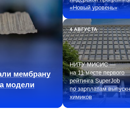
«Новый уровень»
4 АВГУСТА
НИТУ МИСИС —
на 11 месте первого
али мембрану
рейтинга SuperJob
на модели
по зарплатам выпускн
химиков