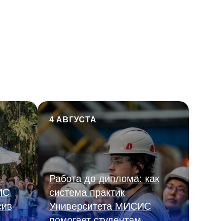
4 АВГУСТА
Работа до диплома: как
ИС
система практик
сив
Университета МИСИС
помогает студентам