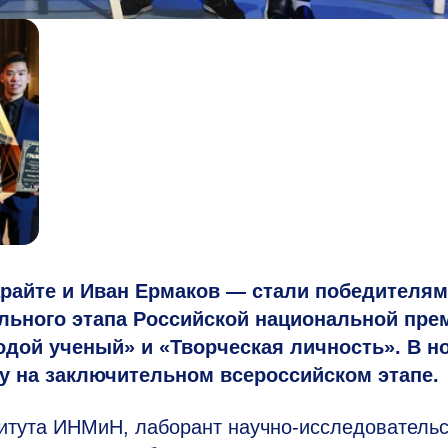
айте и Иван Ермаков — стали победит
елям
льного этапа Российской национальной пре
одой ученый» и «Творческая личность». В н
ву на заключительном всероссийском этапе.
титута ИНМиН, лаборант научно-исследователь