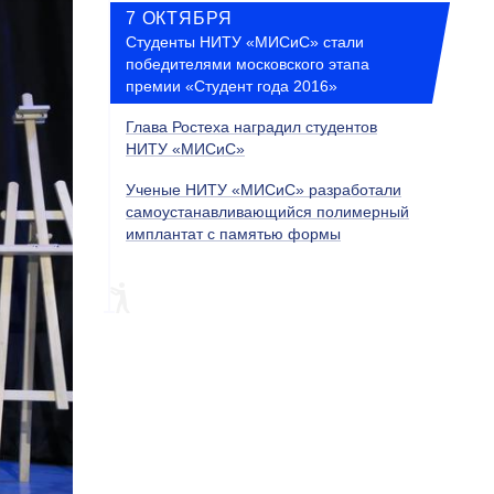
7 ОКТЯБРЯ
Студенты НИТУ «МИСиС» стали
победителями московского этапа
премии «Студент года 2016»
Глава Ростеха наградил студентов
НИТУ «МИСиС»
Ученые НИТУ «МИСиС» разработали
самоустанавливающийся полимерный
имплантат с памятью формы