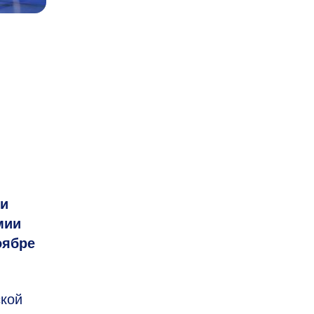
и
мии
оябре
ской