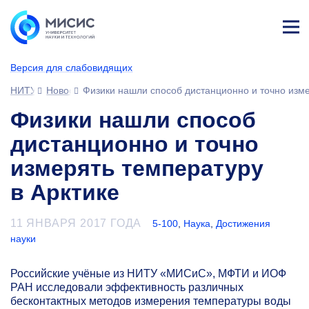
Лич
ны
Версия для слабовидящих
й
каб
НИТУ МИСИС
Новости
Физики нашли способ дистанционно и точно изме
ине
т
Физики нашли способ
дистанционно и точно
измерять температуру
в Арктике
11 ЯНВАРЯ 2017 ГОДА
5-100
,
Наука
,
Достижения
науки
Российские учёные из НИТУ «МИСиС», МФТИ и ИОФ
РАН исследовали эффективность различных
бесконтактных методов измерения температуры воды