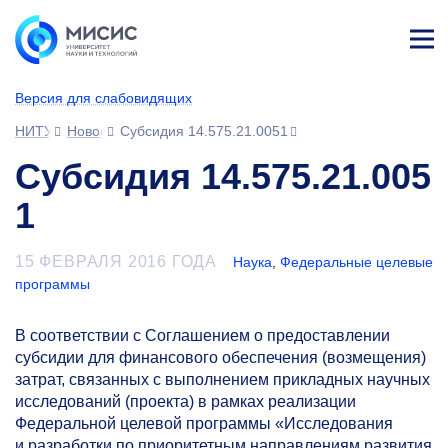
Лич
ны
Версия для слабовидящих
й
каб
НИТУ МИСИС
Новости
Субсидия 14.575.21.0051
ине
т
Субсидия 14.575.21.005
1
15 ФЕВРАЛЯ 2016 ГОДА
Наука
,
Федеральные целевые
программы
В соответствии с Соглашением о предоставлении
субсидии для финансового обеспечения (возмещения)
затрат, связанных с выполнением прикладных научных
исследований (проекта) в рамках реализации
Федеральной целевой программы «Исследования
и разработки по приоритетным направлениям развития