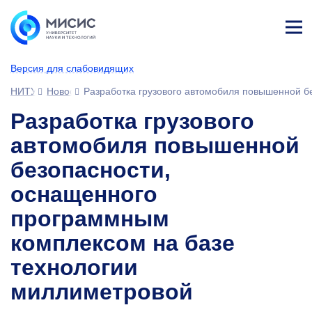
Лич
ны
Версия для слабовидящих
й
каб
НИТУ МИСИС
Новости
Разработка грузового автомобиля повышенной б
ине
т
Разработка грузового
автомобиля повышенной
безопасности,
оснащенного
программным
комплексом на базе
технологии
миллиметровой