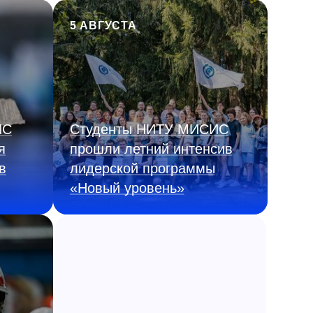
5 АВГУСТА
ИС
Студенты НИТУ МИСИС
я
прошли летний интенсив
в
лидерской программы
«Новый уровень»