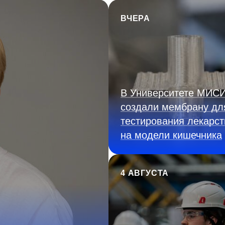
ВЧЕРА
В Университете МИС
создали мембрану дл
тестирования лекарст
на модели кишечника
4 АВГУСТА