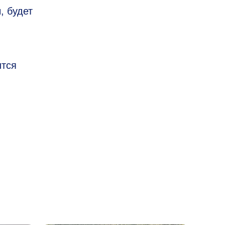
 будет
ится