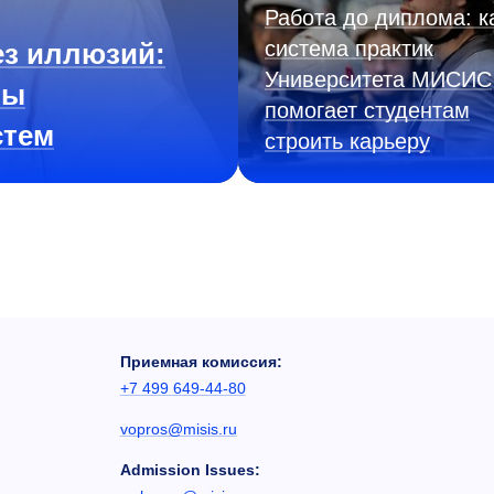
Работа до диплома: к
система практик
з иллюзий:
Университета МИСИС
ны
помогает студентам
стем
строить карьеру
Приемная комиссия:
+7 499 649-44-80
vopros@misis.ru
Admission Issues: