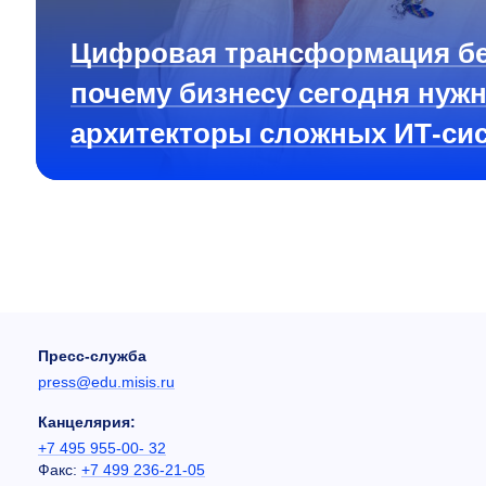
Цифровая трансформация бе
почему бизнесу сегодня нуж
архитекторы сложных ИТ-си
Пресс-служба
press@edu.misis.ru
Канцелярия:
+7 495 955-00- 32
Факс:
+7 499 236-21-05