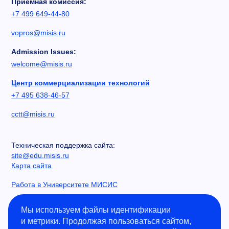
Приемная комиссия:
+7 499 649-44-80
vopros@misis.ru
Admission Issues:
welcome@misis.ru
Центр коммерциализации технологий
+7 495 638-46-57
cctt@misis.ru
Техническая поддержка сайта:
site@edu.misis.ru
Карта сайта
Работа в Университете МИСИС
Сведения об образовательной организации
Мы используем файлы идентификации
и метрики. Продолжая пользоваться сайтом,
Информация о закупках