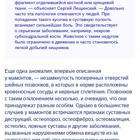
фрагмент отделившейся костной или хрящевой
ткани, — объясняет Сергей Лещинский. — Довольно
часто эта патология отмечается у людей. При
попадании такого кусочка в суставную полость
возникает сильнейшая боль. Это свидетельствует
о серьезном заболевании, например, некрозе
субхондральной кости. Животное с таким недугом
было ограничено в движении и часто становилось
легкой добычей хищников.
Еще одна аномалия, впервые описанная
у мамонтов, — незамкнутость поперечных отверстий
шейных позвонков, в которых в норме расположены
кровеносные сосуды и нервные сплетения. Позвонков
с таким отклонением несколько, и очевидно, что они
принадлежат разным особям. Однако в большинстве
случаев у мамонтов встречаются признаки суставных
деструкций, остеопороз, остеофиброз, остеомаляция,
остеолиз, ложные суставы и другие заболевания,
вызванные нарушениями обмена веществ из-за
недостатка или избытка жизненно важных макро-