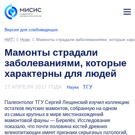
Лич
ны
Версия для слабовидящих
й
каб
НИТУ МИСИС
Новости
Мамонты страдали заболеваниями, которые хар
ине
т
Мамонты страдали
заболеваниями, которые
характерны для людей
17 АПРЕЛЯ 2017 ГОДА
ТГУ
Наука
Палеонтолог ТГУ Сергей Лещинский изучил коллекцию
остатков якутских мамонтов, собранную на одном
из самых крупных в мире местонахождений
мамонтовой фауны — Берелёх. Исследование
показало, что почти половина костей древних
млекопитающих имеет признаки серьезных патологий,